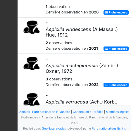
1
observation
Dernière observation en
2026
Fiche espèce
-
Aspicilia viridescens
(A.Massal.)
Hue, 1912
2
observations
Dernière observation en
2021
Fiche espèce
-
Aspicilia mashiginensis
(Zahlbr.)
Oxner, 1972
3
observations
Dernière observation en
2022
Fiche espèce
-
Aspicilia verrucosa
(Ach.) Körb.,
1855 subsp.
verrucosa
Accueil
|
Parc national de la Vanoise
|
Conception et crédits
|
Mentions légales
6
observations
Biodivanoise - Atlas de la faune et de la flore du Parc national de la Vanoise,
Dernière observation en
2022
Fiche espèce
2021
Réalisé avec
GeoNature-atlas
, développé par le
Parc national des Écrins