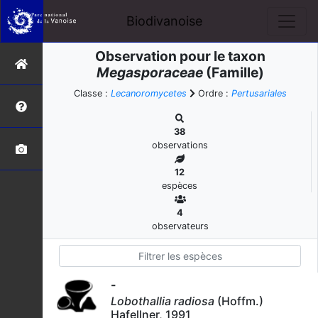
Biodivanoise
Observation pour le taxon
Megasporaceae
(Famille)
Classe :
Lecanoromycetes
Ordre :
Pertusariales
38
observations
12
espèces
4
observateurs
-
Lobothallia radiosa
(Hoffm.)
Hafellner, 1991