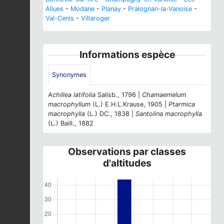
Allues
-
Modane
-
Planay
-
Pralognan-la-Vanoise
-
Val-Cenis
-
Villaroger
Informations espèce
Synonymes
Achillea latifolia
Salisb., 1796 |
Chamaemelum
macrophyllum
(L.) E.H.L.Krause, 1905 |
Ptarmica
macrophylla
(L.) DC., 1838 |
Santolina macrophylla
(L.) Baill., 1882
Observations par classes
d'altitudes