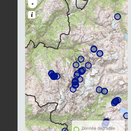
-
Donnée dégradée