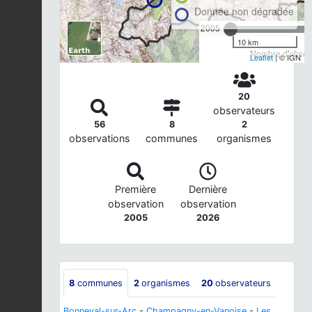
Donnée non dégradée
2005
10 km
Nombre d'observ
Leaflet
| © IGN
20
observateurs
56
8
2
observations
communes
organismes
Première
Dernière
observation
observation
2005
2026
8
communes
2
organismes
20
observateurs
Bonneval-sur-Arc
-
Champagny-en-Vanoise
-
Les