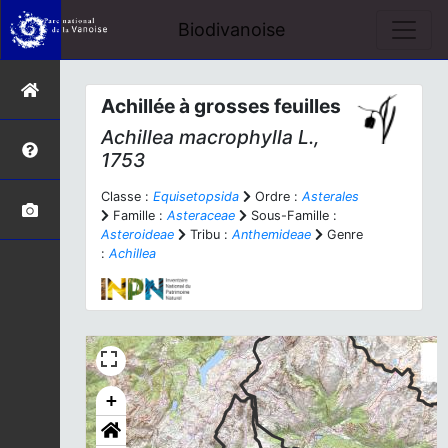
Biodivanoise
Achillée à grosses feuilles
Achillea macrophylla
L.,
1753
Classe :
Equisetopsida
Ordre :
Asterales
Famille :
Asteraceae
Sous-Famille :
Asteroideae
Tribu :
Anthemideae
Genre
:
Achillea
+