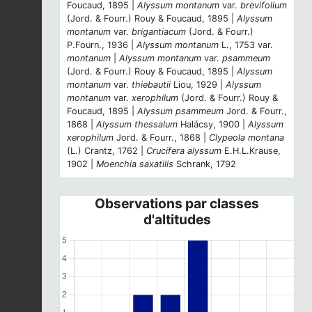
Foucaud, 1895 |
Alyssum montanum
var.
brevifolium
(Jord. & Fourr.) Rouy & Foucaud, 1895 |
Alyssum
montanum
var.
brigantiacum
(Jord. & Fourr.)
P.Fourn., 1936 |
Alyssum montanum
L., 1753 var.
montanum
|
Alyssum montanum
var.
psammeum
(Jord. & Fourr.) Rouy & Foucaud, 1895 |
Alyssum
montanum
var.
thiebautii
Liou, 1929 |
Alyssum
montanum
var.
xerophilum
(Jord. & Fourr.) Rouy &
Foucaud, 1895 |
Alyssum psammeum
Jord. & Fourr.,
1868 |
Alyssum thessalum
Halácsy, 1900 |
Alyssum
xerophilum
Jord. & Fourr., 1868 |
Clypeola montana
(L.) Crantz, 1762 |
Crucifera alyssum
E.H.L.Krause,
1902 |
Moenchia saxatilis
Schrank, 1792
Observations par classes
d'altitudes