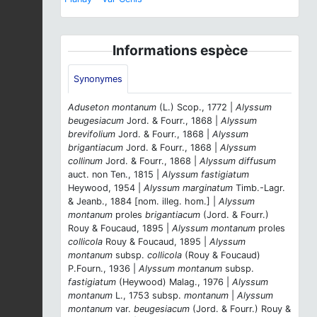
Informations espèce
Synonymes
Aduseton montanum
(L.) Scop., 1772 |
Alyssum
beugesiacum
Jord. & Fourr., 1868 |
Alyssum
brevifolium
Jord. & Fourr., 1868 |
Alyssum
brigantiacum
Jord. & Fourr., 1868 |
Alyssum
collinum
Jord. & Fourr., 1868 |
Alyssum diffusum
auct. non Ten., 1815 |
Alyssum fastigiatum
Heywood, 1954 |
Alyssum marginatum
Timb.-Lagr.
& Jeanb., 1884 [nom. illeg. hom.] |
Alyssum
montanum
proles
brigantiacum
(Jord. & Fourr.)
Rouy & Foucaud, 1895 |
Alyssum montanum
proles
collicola
Rouy & Foucaud, 1895 |
Alyssum
montanum
subsp.
collicola
(Rouy & Foucaud)
P.Fourn., 1936 |
Alyssum montanum
subsp.
fastigiatum
(Heywood) Malag., 1976 |
Alyssum
montanum
L., 1753 subsp.
montanum
|
Alyssum
montanum
var.
beugesiacum
(Jord. & Fourr.) Rouy &