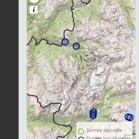
Donnée dégradée
Donnée non dégradée