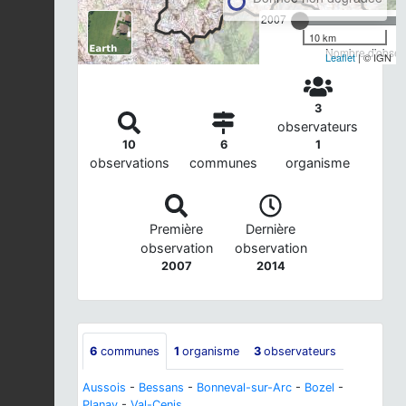
2007
10 km
Nombre d'observ
Leaflet
| © IGN
3
observateurs
10
6
1
observations
communes
organisme
Première
Dernière
observation
observation
2007
2014
6
communes
1
organisme
3
observateurs
Aussois
-
Bessans
-
Bonneval-sur-Arc
-
Bozel
-
Planay
-
Val-Cenis