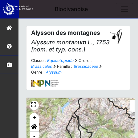
Biodivanoise
Alysson des montagnes
Alyssum montanum
L., 1753
[nom. et typ. cons.]
Classe :
Equisetopsida
Ordre :
Brassicales
Famille :
Brassicaceae
Genre :
Alyssum
+
-