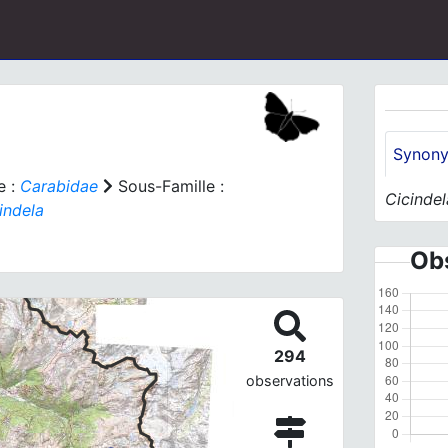
Synon
e :
Carabidae
Sous-Famille :
Cicindel
indela
Obs
294
observations