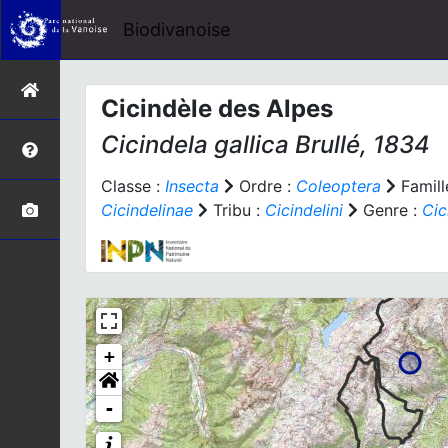
Biodivanoise
Cicindèle des Alpes
Cicindela gallica
Brullé, 1834
Classe :
Insecta
Ordre :
Coleoptera
Famill
Cicindelinae
Tribu :
Cicindelini
Genre :
Cic
+
-