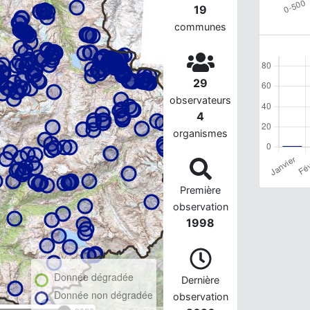
19
communes
29
observateurs
4
organismes
Première
observation
1998
Donnée dégradée
Dernière
Donnée non dégradée
observation