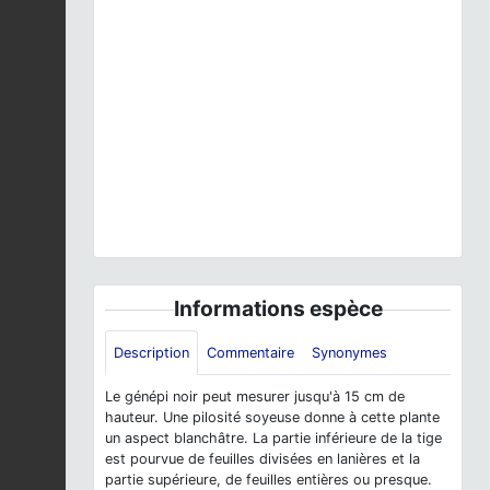
Previous
Next
Genépi vrai, Genépi noir © L. Bantin - Parc national
de la Vanoise
Informations espèce
Description
Commentaire
Synonymes
Le génépi noir peut mesurer jusqu'à 15 cm de
hauteur. Une pilosité soyeuse donne à cette plante
un aspect blanchâtre. La partie inférieure de la tige
est pourvue de feuilles divisées en lanières et la
partie supérieure, de feuilles entières ou presque.