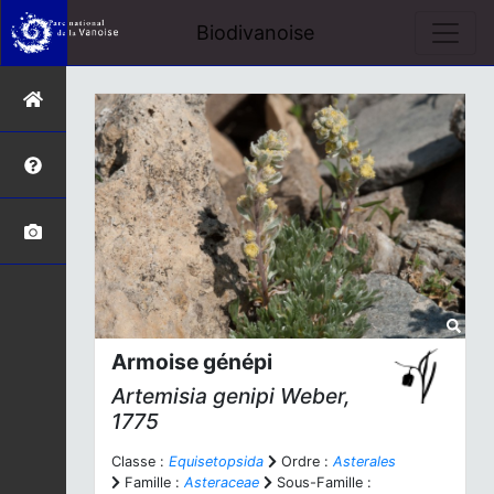
Biodivanoise
Armoise génépi
Artemisia genipi
Weber,
1775
Classe :
Equisetopsida
Ordre :
Asterales
Famille :
Asteraceae
Sous-Famille :