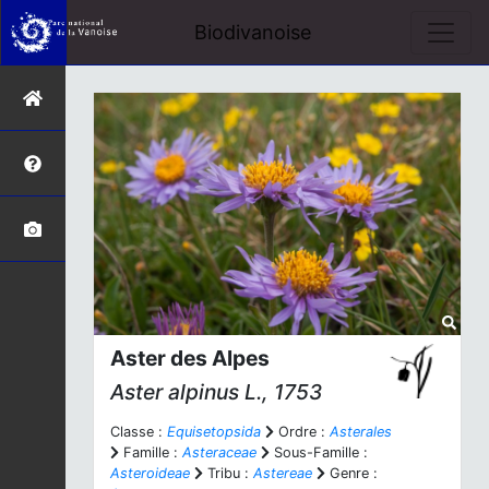
Biodivanoise
Aster des Alpes
Aster alpinus
L., 1753
Classe :
Equisetopsida
Ordre :
Asterales
Famille :
Asteraceae
Sous-Famille :
Asteroideae
Tribu :
Astereae
Genre :