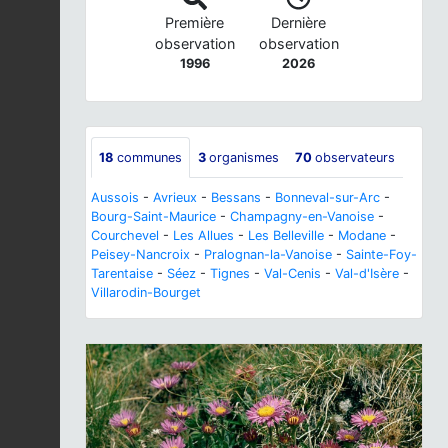
Première
Dernière
observation
observation
1996
2026
18
communes
3
organismes
70
observateurs
Aussois
-
Avrieux
-
Bessans
-
Bonneval-sur-Arc
-
Bourg-Saint-Maurice
-
Champagny-en-Vanoise
-
Courchevel
-
Les Allues
-
Les Belleville
-
Modane
-
Peisey-Nancroix
-
Pralognan-la-Vanoise
-
Sainte-Foy-
Tarentaise
-
Séez
-
Tignes
-
Val-Cenis
-
Val-d'Isère
-
Villarodin-Bourget