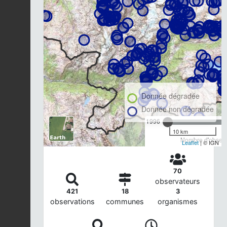
Donnée dégradée
Donnée non dégradée
1996
10 km
Nombre d'observa
Leaflet
| © IGN
70
observateurs
421
18
3
observations
communes
organismes