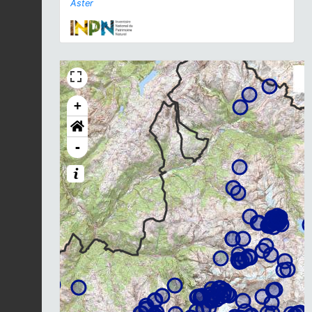
Aster
+
-