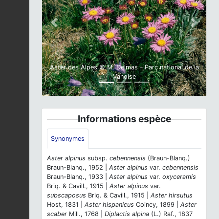
Previous
Next
Aster des Alpes © M. Delmas - Parc national de la
Vanoise
Informations espèce
Synonymes
Aster alpinus
subsp.
cebennensis
(Braun-Blanq.)
Braun-Blanq., 1952 |
Aster alpinus
var.
cebennensis
Braun-Blanq., 1933 |
Aster alpinus
var.
oxyceramis
Briq. & Cavill., 1915 |
Aster alpinus
var.
subscaposus
Briq. & Cavill., 1915 |
Aster hirsutus
Host, 1831 |
Aster hispanicus
Coincy, 1899 |
Aster
scaber
Mill., 1768 |
Diplactis alpina
(L.) Raf., 1837