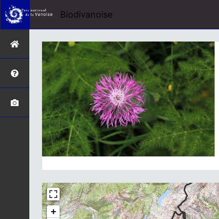
Biodivanoise
+