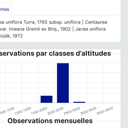
ymes
ea uniflora
Turra, 1765 subsp.
uniflora
|
Centaurea
var.
tineana
Gremli ex Briq., 1902 |
Jacea uniflora
Soják, 1972
ervations par classes d'altitudes
Observations mensuelles