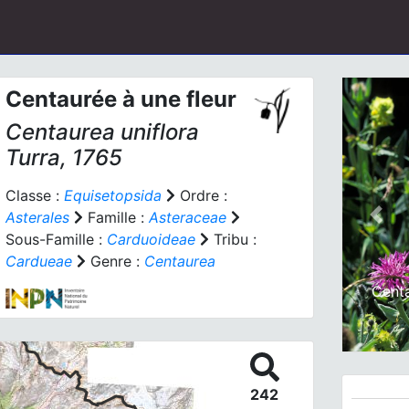
Centaurée à une fleur
Centaurea uniflora
Turra, 1765
Classe :
Equisetopsida
Ordre :
Asterales
Famille :
Asteraceae
Prev
Sous-Famille :
Carduoideae
Tribu :
Cardueae
Genre :
Centaurea
Centa
242