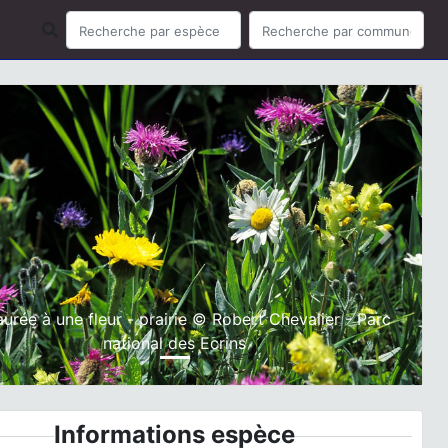
ious
Next
urée à une fleur - prairie © Robert Chevalier - Parc
national des Ecrins
Informations espèce