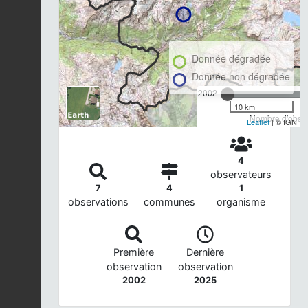
Donnée dégradée
Donnée non dégradée
2002
10 km
Nombre d'observ
Leaflet
| © IGN
4
observateurs
7
4
1
observations
communes
organisme
Première
Dernière
observation
observation
2002
2025