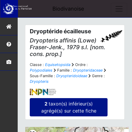
Biodivanoise
Dryoptéride écailleuse
Dryopteris affinis
(Lowe)
Fraser-Jenk., 1979 s.l. [nom.
cons. prop.]
Classe :
Equisetopsida
Ordre :
Polypodiales
Famille :
Dryopteridaceae
Sous-Famille :
Dryopteridoideae
Genre :
Dryopteris
2
taxon(s) inférieur(s)
agrégé(s) sur cette fiche