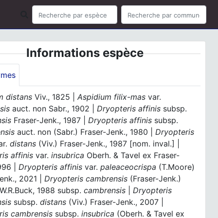
Informations espèce
ymes
m distans
Viv., 1825 |
Aspidium filix-mas
var.
sis
auct. non Sabr., 1902 |
Dryopteris affinis
subsp.
sis
Fraser-Jenk., 1987 |
Dryopteris affinis
subsp.
ensis
auct. non (Sabr.) Fraser-Jenk., 1980 |
Dryopteris
ar.
distans
(Viv.) Fraser-Jenk., 1987 [nom. inval.] |
is affinis
var.
insubrica
Oberh. & Tavel ex Fraser-
996 |
Dryopteris affinis
var.
paleaceocrispa
(T.Moore)
enk., 2021 |
Dryopteris cambrensis
(Fraser-Jenk.)
 W.R.Buck, 1988 subsp.
cambrensis
|
Dryopteris
nsis
subsp.
distans
(Viv.) Fraser-Jenk., 2007 |
ris cambrensis
subsp.
insubrica
(Oberh. & Tavel ex