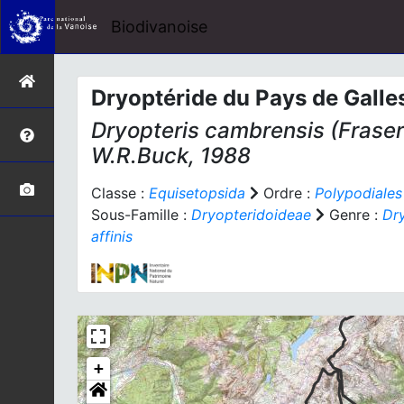
Biodivanoise
Dryoptéride du Pays de Galle
Dryopteris cambrensis
(Fraser
W.R.Buck, 1988
Classe :
Equisetopsida
Ordre :
Polypodiales
Sous-Famille :
Dryopteridoideae
Genre :
Dry
affinis
+