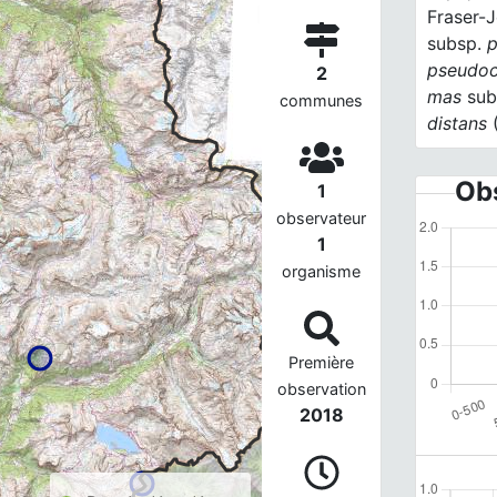
Fraser-J
subsp.
p
pseudo
2
mas
sub
communes
distans
(
Obs
1
observateur
1
organisme
Première
observation
2018