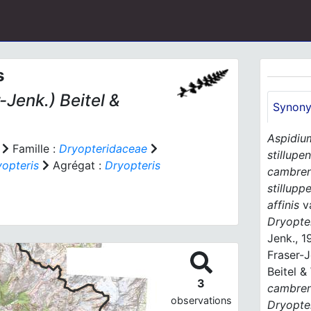
s
-Jenk.) Beitel &
Synon
Aspidiu
Famille :
Dryopteridaceae
stillupen
opteris
Agrégat :
Dryopteris
cambren
stillupp
affinis
v
Dryopter
Jenk., 1
Fraser-J
Beitel &
3
cambre
observations
Dryopte