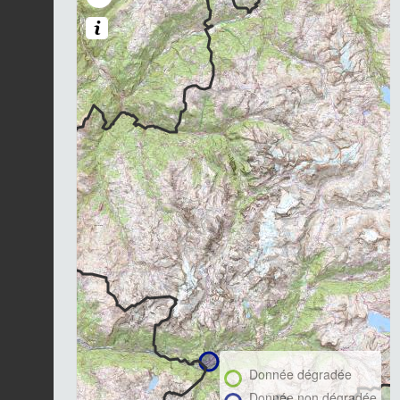
Donnée dégradée
Donnée non dégradée