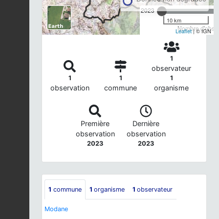
2023
10 km
Nombre d'observ
Leaflet
| © IGN
1
observateur
1
1
1
observation
commune
organisme
Première
Dernière
observation
observation
2023
2023
1
commune
1
organisme
1
observateur
Modane