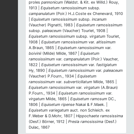
proles
pannonicum
(Waldst. & Kit. ex Willd.) Rouy,
1913 |
Equisetum ramosissimum
subsp.
campanulatum
(Poir.) H.J.Coste ex Chenevard, 1910
|
Equisetum ramosissimum
subsp.
incanum
(Vaucher) Pignatti, 1983 |
Equisetum ramosissimum
subsp.
paleaceum
(Vaucher) Tourlet, 1908 |
Equisetum ramosissimum
subsp.
virgatum
Tourlet,
1908 |
Equisetum ramosissimum
var.
altissimum
A.Braun, 1865 |
Equisetum ramosissimum
var.
boivinii
(Milde) Milde, 1867 |
Equisetum
ramosissimum
var.
campanulatum
(Poir.) Vaucher,
1822 |
Equisetum ramosissimum
var.
fastigiatum
Hy, 1890 |
Equisetum ramosissimum
var.
paleaceum
(Vaucher) P.Fourn., 1934 |
Equisetum
ramosissimum
var.
subverticillatum
Milde, 1865 |
Equisetum ramosissimum
var.
virgatum
(A.Braun)
P.Fourn., 1934 |
Equisetum ramosissimum
var.
virgatum
Milde, 1865 |
Equisetum ramosum
DC.,
1806 |
Equisetum ripense
Nakai & F.Maek. |
Equisetum variegatum
auct. non Schleich. ex
F.Weber & D.Mohr, 1807 |
Hippochaete ramosissima
(Desf.) Börner, 1912 |
Presla ramosissima
(Desf.)
Dulac, 1867