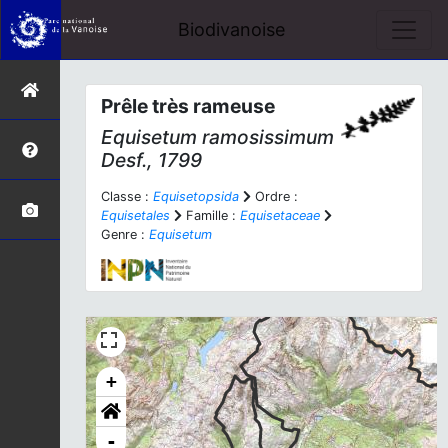
Biodivanoise
Prêle très rameuse
Equisetum ramosissimum
Desf., 1799
Classe :
Equisetopsida
Ordre :
Equisetales
Famille :
Equisetaceae
Genre :
Equisetum
+
-