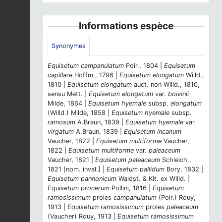
Informations espèce
Synonymes
Equisetum campanulatum
Poir., 1804 |
Equisetum
capillare
Hoffm., 1796 |
Equisetum elongatum
Willd.,
1810 |
Equisetum elongatum
auct. non Willd., 1810,
sensu Mett. |
Equisetum elongatum
var.
boivinii
Milde, 1864 |
Equisetum hyemale
subsp.
elongatum
(Willd.) Milde, 1858 |
Equisetum hyemale
subsp.
ramosum
A.Braun, 1839 |
Equisetum hyemale
var.
virgatum
A.Braun, 1839 |
Equisetum incanum
Vaucher, 1822 |
Equisetum multiforme
Vaucher,
1822 |
Equisetum multiforme
var.
paleaceum
Vaucher, 1821 |
Equisetum paleaceum
Schleich.,
1821 [nom. inval.] |
Equisetum pallidum
Bory, 1832 |
Equisetum pannonicum
Waldst. & Kit. ex Willd. |
Equisetum procerum
Pollini, 1816 |
Equisetum
ramosissimum
proles
campanulatum
(Poir.) Rouy,
1913 |
Equisetum ramosissimum
proles
paleaceum
(Vaucher) Rouy, 1913 |
Equisetum ramosissimum