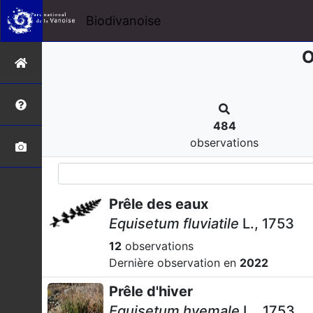
Biodivanoise
O
484
observations
Prêle des eaux
Equisetum fluviatile
L., 1753
12
observations
Dernière observation en
2022
Prêle d'hiver
Equisetum hyemale
L., 1753