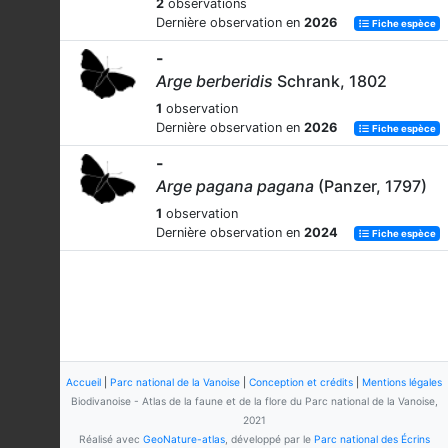
2
observations
Dernière observation en
2026
Fiche espèce
-
Arge berberidis
Schrank, 1802
1
observation
Dernière observation en
2026
Fiche espèce
-
Arge pagana pagana
(Panzer, 1797)
1
observation
Dernière observation en
2024
Fiche espèce
Accueil
|
Parc national de la Vanoise
|
Conception et crédits
|
Mentions légales
Biodivanoise - Atlas de la faune et de la flore du Parc national de la Vanoise,
2021
Réalisé avec
GeoNature-atlas
, développé par le
Parc national des Écrins