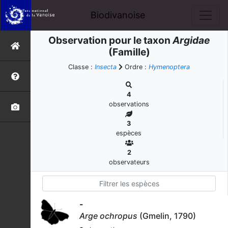
Biodivanoise
Observation pour le taxon
Argidae
(Famille)
Classe :
Insecta
Ordre :
Hymenoptera
4
observations
3
espèces
2
observateurs
-
Arge ochropus
(Gmelin, 1790)