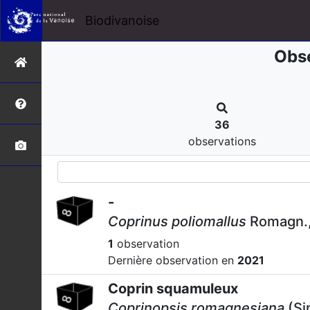
Biodivanoise
Obse
36
observations
-
Coprinus poliomallus
Romagn.,
1
observation
Dernière observation en
2021
Coprin squamuleux
Coprinopsis romagnesiana
(Si