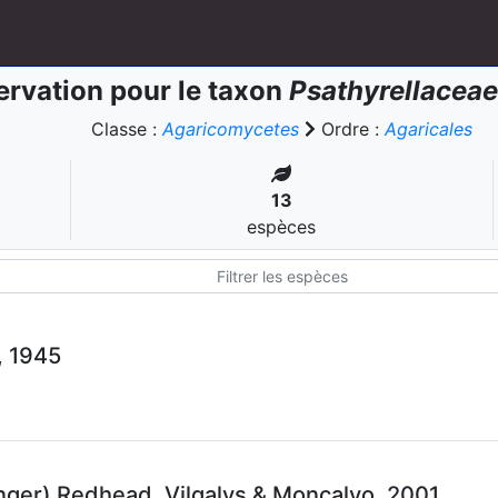
rvation pour le taxon
Psathyrellaceae
Classe :
Agaricomycetes
Ordre :
Agaricales
13
espèces
 1945
nger) Redhead, Vilgalys & Moncalvo, 2001