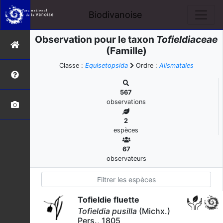
Biodivanoise
Observation pour le taxon
Tofieldiaceae
(Famille)
Classe :
Equisetopsida
Ordre :
Alismatales
567
observations
2
espèces
67
observateurs
Tofieldie fluette
Tofieldia pusilla
(Michx.)
Pers., 1805