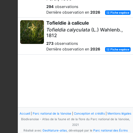
294
observations
Dernière observation en
2026
Fiche espèce
Tofieldie à calicule
Tofieldia calyculata
(L.) Wahlenb.,
1812
273
observations
Dernière observation en
2026
Fiche espèce
Accueil
|
Parc national de la Vanoise
|
Conception et crédits
|
Mentions légales
Biodivanoise - Atlas de la faune et de la flore du Parc national de la Vanoise,
2021
Réalisé avec
GeoNature-atlas
, développé par le
Parc national des Écrins