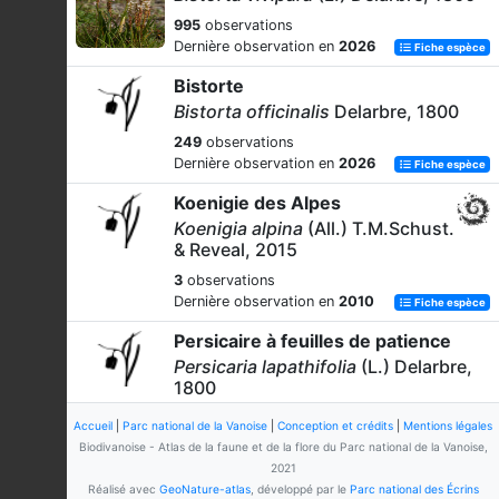
995
observations
Dernière observation en
2026
Fiche espèce
Bistorte
Bistorta officinalis
Delarbre, 1800
249
observations
Dernière observation en
2026
Fiche espèce
Koenigie des Alpes
Koenigia alpina
(All.) T.M.Schust.
& Reveal, 2015
3
observations
Dernière observation en
2010
Fiche espèce
Persicaire à feuilles de patience
Persicaria lapathifolia
(L.) Delarbre,
1800
1
observation
Accueil
|
Parc national de la Vanoise
|
Conception et crédits
|
Mentions légales
Dernière observation en
2021
Fiche espèce
Biodivanoise - Atlas de la faune et de la flore du Parc national de la Vanoise,
2021
Réalisé avec
GeoNature-atlas
, développé par le
Parc national des Écrins