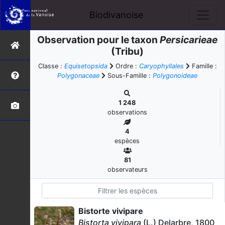
Biodivanoise
Observation pour le taxon
Persicarieae
(Tribu)
Classe :
Equisetopsida
Ordre :
Caryophyllales
Famille :
Polygonaceae
Sous-Famille :
Polygonoideae
1 248
observations
4
espèces
81
observateurs
Bistorte vivipare
Bistorta vivipara
(L.) Delarbre, 1800