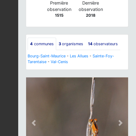
Première
Dernière
observation
observation
1515
2018
4
communes
3
organismes
14
observateurs
Bourg-Saint-Maurice
-
Les Allues
-
Sainte-Foy-
Tarentaise
-
Val-Cenis
Previous
Next