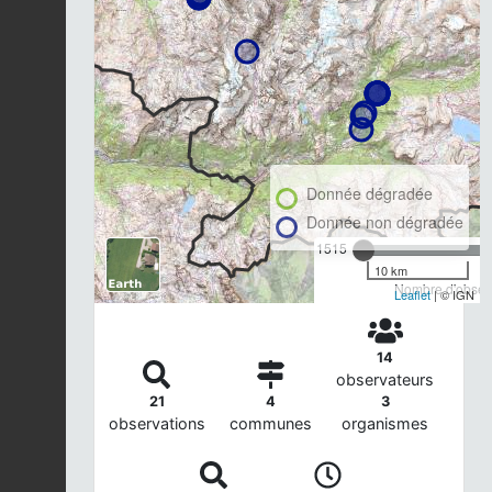
Donnée dégradée
Donnée non dégradée
1515
10 km
Nombre d'observ
Leaflet
| © IGN
14
observateurs
21
4
3
observations
communes
organismes