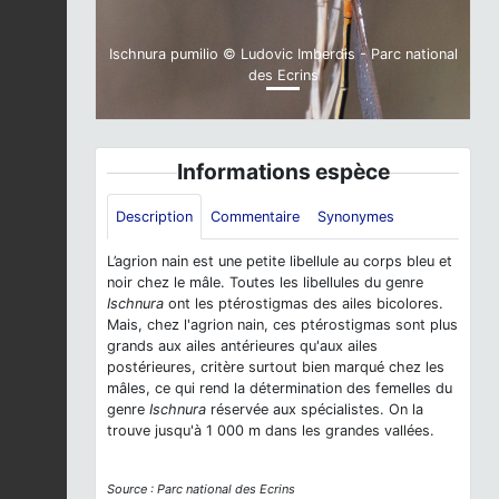
Ischnura pumilio © Ludovic Imberdis - Parc national
des Ecrins
Informations espèce
Description
Commentaire
Synonymes
L’agrion nain est une petite libellule au corps bleu et
noir chez le mâle. Toutes les libellules du genre
Ischnura
ont les ptérostigmas des ailes bicolores.
Mais, chez l'agrion nain, ces ptérostigmas sont plus
grands aux ailes antérieures qu'aux ailes
postérieures, critère surtout bien marqué chez les
mâles, ce qui rend la détermination des femelles du
genre
Ischnura
réservée aux spécialistes. On la
trouve jusqu'à 1 000 m dans les grandes vallées.
Source : Parc national des Ecrins