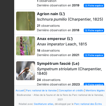
1
observation
Dernière observation en
2019
Fiche espèce
Agrion nain (L')
Ischnura pumilio
(Charpentier, 1825)
21
observations
Dernière observation en
2018
Fiche espèce
Anax empereur (L')
Anax imperator
Leach, 1815
18
observations
Dernière observation en
2021
Fiche espèce
Sympétrum fascié (Le)
Sympetrum striolatum
(Charpentier,
1840)
24
observations
Dernière observation en
2023
Fiche espèce
Accueil
|
Parc national de la Vanoise
|
Conception et crédits
|
Mentions légales
-
Biodivanoise - Atlas de la faune et de la flore du Parc national de la Vanoise,
Somatochlora
Selys, 1871
2021
Réalisé avec
GeoNature-atlas
, développé par le
Parc national des Écrins
12
observations