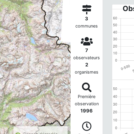
Obs
3
communes
7
observateurs
2
organismes
Première
observation
1996
Donnée dégradée