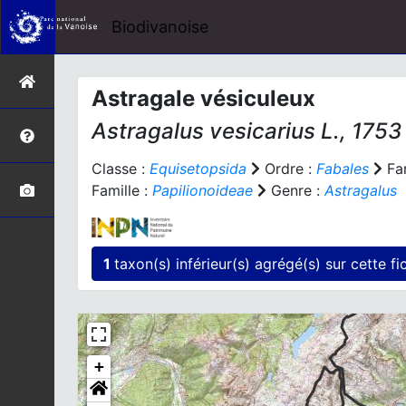
Biodivanoise
Astragale vésiculeux
Astragalus vesicarius
L., 1753
Classe :
Equisetopsida
Ordre :
Fabales
Fam
Famille :
Papilionoideae
Genre :
Astragalus
1
taxon(s) inférieur(s)
+