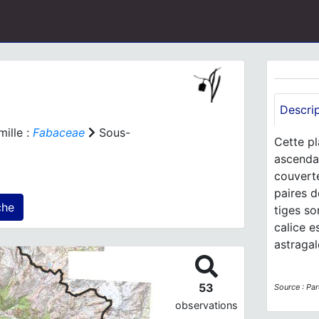
Descri
ille :
Fabaceae
Sous-
Cette pl
ascendan
couverte
paires d
 agrégé(s) sur cette fiche
tiges so
calice e
astragal
53
Source : Par
observations