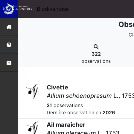
Biodivanoise
Obse
Cl
322
observations
Civette
Allium schoenoprasum
L., 175
21
observations
Dernière observation en
2026
Ail maraîcher
Allium oleraceum
L., 1753