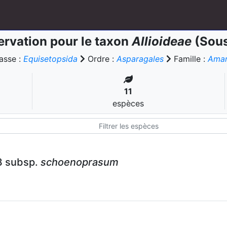
rvation pour le taxon
Allioideae
(Sous
asse :
Equisetopsida
Ordre :
Asparagales
Famille :
Amar
11
espèces
3 subsp.
schoenoprasum