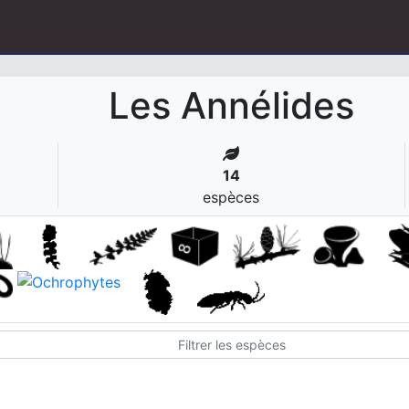
Les Annélides
14
espèces