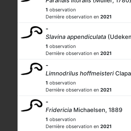
Paranais litoralis
(Müller, 1780
1
observation
Dernière observation en
2021
-
Slavina appendiculata
(Udekem
1
observation
Dernière observation en
2021
-
Limnodrilus hoffmeisteri
Clapa
1
observation
Dernière observation en
2021
-
Fridericia
Michaelsen, 1889
1
observation
Dernière observation en
2021