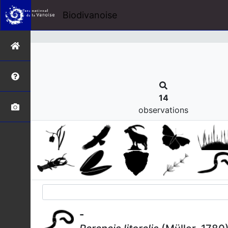
s
Biodivanoise
14
observations
-