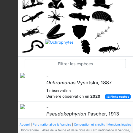
-
Ochromonas
Vysotskii, 1887
1
observation
Dernière observation en
2020
Fiche espèce
-
Pseudokephyrion
Pascher, 1913
2
observations
Accueil
|
Parc national de la Vanoise
|
Conception et crédits
|
Mentions légales
Dernière observation en
2020
Fiche espèce
Biodivanoise - Atlas de la faune et de la flore du Parc national de la Vanoise,