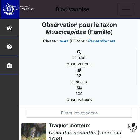
Biodivanoise
Observation pour le taxon
Muscicapidae
(Famille)
Classe :
Aves
Ordre :
Passeriformes
11 080
observations
12
espèces
124
observateurs
Traquet motteux
Oenanthe oenanthe
(Linnaeus,
1758)