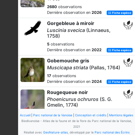
2680
observations
Dernière observation en
2026
Fiche espèce
Gorgebleue à miroir
Luscinia svecica
(Linnaeus,
1758)
5
observations
Dernière observation en
2022
Fiche espèce
Gobemouche gris
Muscicapa striata
(Pallas, 1764)
17
observations
Dernière observation en
2024
Fiche espèce
Rougequeue noir
Phoenicurus ochruros
(S. G.
Gmelin, 1774)
4105
observations
Accueil
|
Parc national de la Vanoise
|
Conception et crédits
|
Mentions légales
Dernière observation en
2026
Fiche espèce
Biodivanoise - Atlas de la faune et de la flore du Parc national de la Vanoise,
2021
Rougequeue à front blanc
Réalisé avec
GeoNature-atlas
, développé par le
Parc national des Écrins